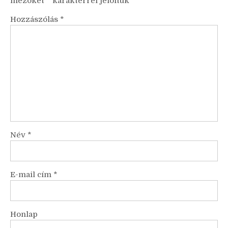
mezőket
*
karakterrel jelöltük
Hozzászólás
*
Név
*
E-mail cím
*
Honlap