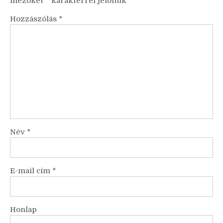
mezőket
*
karakterrel jelöltük
Hozzászólás
*
Név
*
E-mail cím
*
Honlap