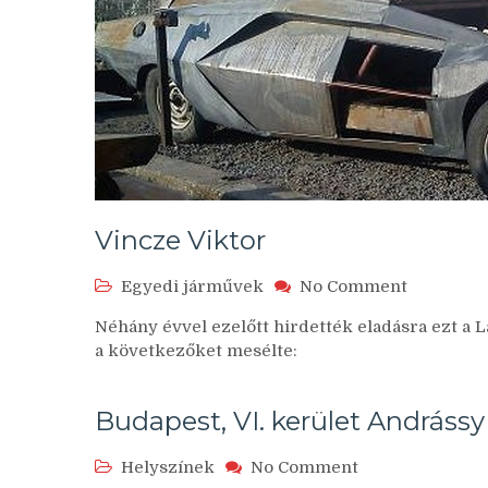
Vincze Viktor
on
Egyedi járművek
No Comment
Vincze
Néhány évvel ezelőtt hirdették eladásra ezt a L
Viktor
a következőket mesélte:
Budapest, VI. kerület Andrássy
on
Helyszínek
No Comment