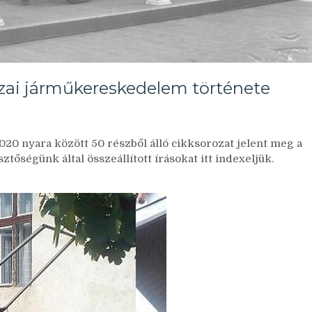
azai járműkereskedelem története
n
seautótól
020 nyara között 50 részből álló cikksorozat jelent meg a
tőségünk által összeállított írásokat itt indexeljük.
erkurig
zai
árműkereskedelem
rténete