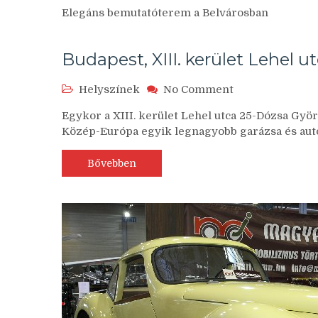
Budapest,
Elegáns bemutatóterem a Belvárosban
VI.
kerület
Andrássy
Budapest, XIII. kerület Lehel u
út
10
on
Helyszínek
No Comment
Budapest,
Egykor a XIII. kerület Lehel utca 25-Dózsa Györg
XIII.
Közép-Európa egyik legnagyobb garázsa és autó
kerület
Lehel
utca
Bővebben
25