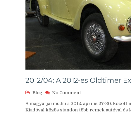
2012/04: A 2012-es Oldtimer E
on
Blog
No Comment
2012/04:
A magyarjarmu.hu a 2012. április 27-30. közö
A
Kiadóval közös standon több remek autóval és 
2012-
es
Oldtimer
Expo-