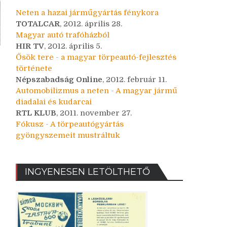
Neten a hazai járműgyártás fénykora
TOTALCAR
, 2012. április 28.
Magyar autó trafóházból
HIR TV
, 2012. április 5.
Ősök tere - a magyar törpeautó-fejlesztés
története
Népszabadság Online
, 2012. február 11.
Automobilizmus a neten - A magyar jármű
diadalai és kudarcai
RTL KLUB
, 2011. november 27.
Fókusz - A törpeautógyártás
gyöngyszemeit mustráltuk
INGYENESEN LETÖLTHETŐ