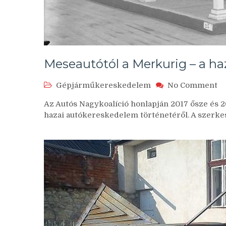
Meseautótól a Merkurig – a h
o
Gépjárműkereskedelem
No Comment
Me
Az Autós Nagykoalíció honlapján 2017 ősze és 2
a
hazai autókereskedelem történetéről. A szerkesz
M
–
a
ha
j
tö