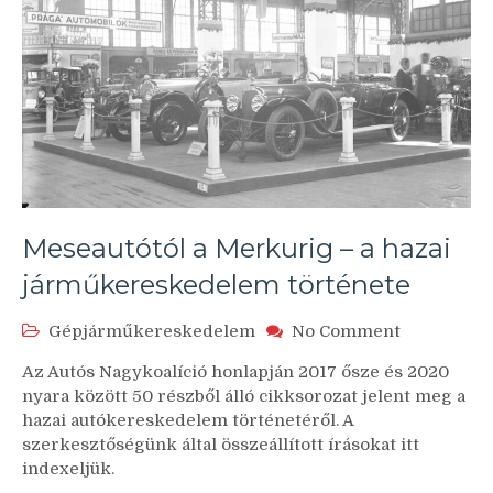
Meseautótól a Merkurig – a hazai
járműkereskedelem története
on
Gépjárműkereskedelem
No Comment
Meseautótó
Az Autós Nagykoalíció honlapján 2017 ősze és 2020
a
nyara között 50 részből álló cikksorozat jelent meg a
Merkurig
hazai autókereskedelem történetéről. A
–
szerkesztőségünk által összeállított írásokat itt
a
hazai
indexeljük.
járműkere