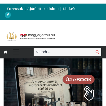
Források
Ajánlott irodalom
Linkek
Search
Search
for: