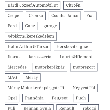
Bárdi József Automobil Rt
Citroën
Csepel
Csonka
Csonka János
Fiat
Ford
Ganz
garage
gépjárműkereskedelem
Hahn Arthur&Társai
Herskovits Ignác
Ikarus
karosszéria
Laurin&Klement
Mercedes
motorkerékpár
motorsport
MÁG
Méray
Méray Motorkerékpárgyár Rt
Négyesi Pál
Opel
Pannónia
Peugeot
Puch
Puli
Reiman Gyula
Renault
robogó