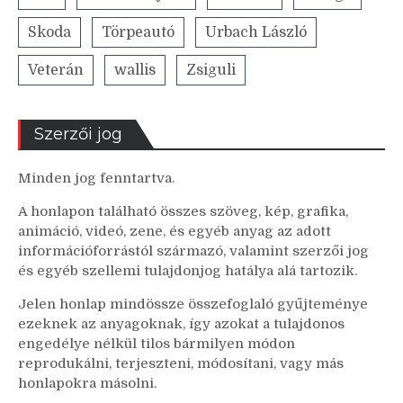
Skoda
Törpeautó
Urbach László
Veterán
wallis
Zsiguli
Szerzői jog
Minden jog fenntartva.
A honlapon található összes szöveg, kép, grafika,
animáció, videó, zene, és egyéb anyag az adott
információforrástól származó, valamint szerzői jog
és egyéb szellemi tulajdonjog hatálya alá tartozik.
Jelen honlap mindössze összefoglaló gyűjteménye
ezeknek az anyagoknak, így azokat a tulajdonos
engedélye nélkül tilos bármilyen módon
reprodukálni, terjeszteni, módosítani, vagy más
honlapokra másolni.