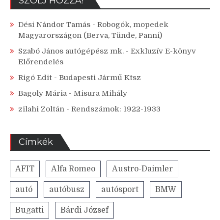
SZÓLJ HOZZÁ!
Dési Nándor Tamás
-
Robogók, mopedek
Magyarországon (Berva, Tünde, Panni)
Szabó János autógépész mk.
-
Exkluzív E-könyv
Előrendelés
Rigó Edit
-
Budapesti Jármű Ktsz
Bagoly Mária
-
Misura Mihály
zilahi Zoltán
-
Rendszámok: 1922-1933
Címkék
AFIT
Alfa Romeo
Austro-Daimler
autó
autóbusz
autósport
BMW
Bugatti
Bárdi József