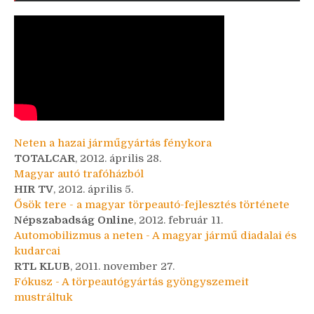
Neten a hazai járműgyártás fénykora
TOTALCAR
, 2012. április 28.
Magyar autó trafóházból
HIR TV
, 2012. április 5.
Ősök tere - a magyar törpeautó-fejlesztés története
Népszabadság Online
, 2012. február 11.
Automobilizmus a neten - A magyar jármű diadalai és
kudarcai
RTL KLUB
, 2011. november 27.
Fókusz - A törpeautógyártás gyöngyszemeit
mustráltuk