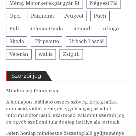
Méray Motorkerékpárgyár Rt
Négyesi Pál
Opel
Pannónia
Peugeot
Puch
Puli
Reiman Gyula
Renault
robogó
Skoda
Törpeautó
Urbach László
Veterán
wallis
Zsiguli
Szerzői jog
Minden jog fenntartva.
A honlapon található összes szöveg, kép, grafika,
animáció, videó, zene, és egyéb anyag az adott
információforrástól származó, valamint szerzői jog
és egyéb szellemi tulajdonjog hatálya alá tartozik.
Jelen honlap mindössze összefoglaló gyűjteménye