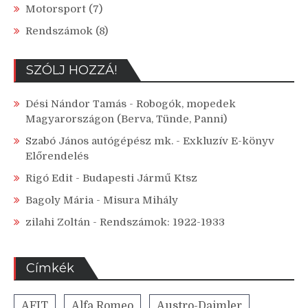
Motorsport
(7)
Rendszámok
(8)
SZÓLJ HOZZÁ!
Dési Nándor Tamás
-
Robogók, mopedek
Magyarországon (Berva, Tünde, Panni)
Szabó János autógépész mk.
-
Exkluzív E-könyv
Előrendelés
Rigó Edit
-
Budapesti Jármű Ktsz
Bagoly Mária
-
Misura Mihály
zilahi Zoltán
-
Rendszámok: 1922-1933
Címkék
AFIT
Alfa Romeo
Austro-Daimler