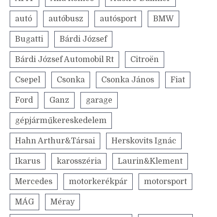
autó
autóbusz
autósport
BMW
Bugatti
Bárdi József
Bárdi József Automobil Rt
Citroën
Csepel
Csonka
Csonka János
Fiat
Ford
Ganz
garage
gépjárműkereskedelem
Hahn Arthur&Társai
Herskovits Ignác
Ikarus
karosszéria
Laurin&Klement
Mercedes
motorkerékpár
motorsport
MÁG
Méray