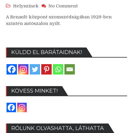
on
Helyszínek
No Comment
Budapest,
A Renault-központ szomszédságában 1929-ben
V.
szintén autószalon nyílt.
kerület,
Vörösmarty
tér
4
KÜLDD EL BARÁTAIDNAK!
KÖVESS MINKET!
RÓLUNK OLVASHATTA, LÁTHATTA