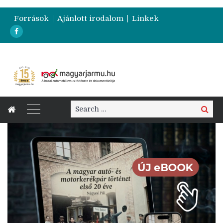
Források
Ajánlott irodalom
Linkek
Search
Search
for: