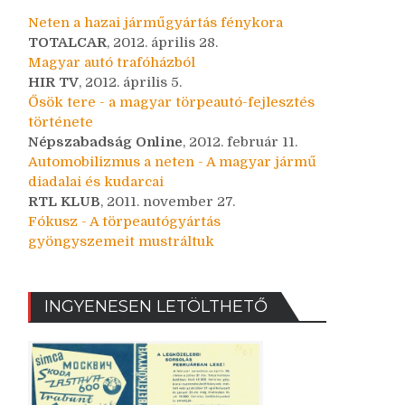
Neten a hazai járműgyártás fénykora
TOTALCAR
, 2012. április 28.
Magyar autó trafóházból
HIR TV
, 2012. április 5.
Ősök tere - a magyar törpeautó-fejlesztés
története
Népszabadság Online
, 2012. február 11.
Automobilizmus a neten - A magyar jármű
diadalai és kudarcai
RTL KLUB
, 2011. november 27.
Fókusz - A törpeautógyártás
gyöngyszemeit mustráltuk
INGYENESEN LETÖLTHETŐ