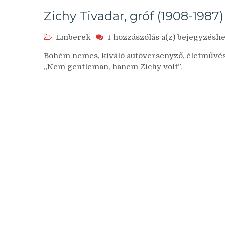
Zichy Tivadar, gróf (1908-1987)
Zichy
Emberek
1 hozzászólás a(z)
bejegyzésh
Tivadar,
Bohém nemes, kiváló autóversenyző, életművész,
gróf
„Nem gentleman, hanem Zichy volt”.
(1908-
1987)