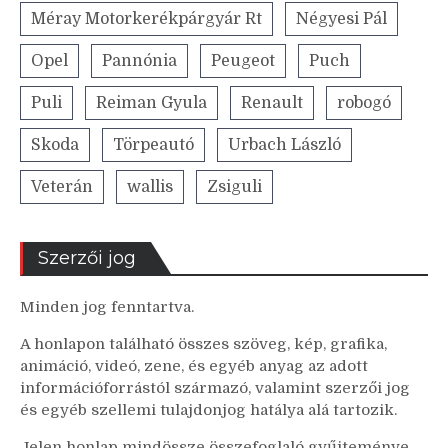
Méray Motorkerékpárgyár Rt
Négyesi Pál
Opel
Pannónia
Peugeot
Puch
Puli
Reiman Gyula
Renault
robogó
Skoda
Törpeautó
Urbach László
Veterán
wallis
Zsiguli
Szerzői jog
Minden jog fenntartva.
A honlapon található összes szöveg, kép, grafika,
animáció, videó, zene, és egyéb anyag az adott
információforrástól származó, valamint szerzői jog
és egyéb szellemi tulajdonjog hatálya alá tartozik.
Jelen honlap mindössze összefoglaló gyűjteménye