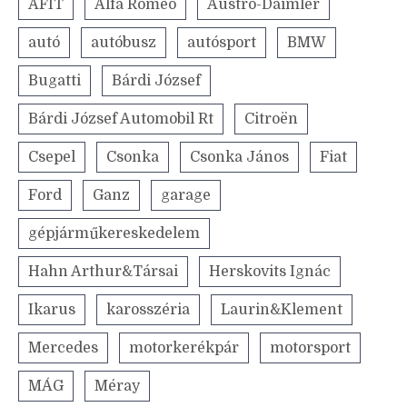
AFIT
Alfa Romeo
Austro-Daimler
autó
autóbusz
autósport
BMW
Bugatti
Bárdi József
Bárdi József Automobil Rt
Citroën
Csepel
Csonka
Csonka János
Fiat
Ford
Ganz
garage
gépjárműkereskedelem
Hahn Arthur&Társai
Herskovits Ignác
Ikarus
karosszéria
Laurin&Klement
Mercedes
motorkerékpár
motorsport
MÁG
Méray