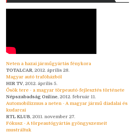
Neten a hazai járműgyártás fénykora
TOTALCAR
, 2012. április 28.
Magyar autó trafóházból
HIR TV
, 2012. április 5.
Ősök tere - a magyar törpeautó-fejlesztés története
Népszabadság Online
, 2012. február 11.
Automobilizmus a neten - A magyar jármű diadalai és
kudarcai
RTL KLUB
, 2011. november 27.
Fókusz - A törpeautógyártás gyöngyszemeit
mustráltuk