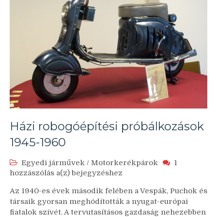
Házi robogóépítési próbálkozások
1945-1960
Egyedi járművek
/
Motorkerékpárok
1
Házi
hozzászólás a(z)
bejegyzéshez
robogóépítési
Az 1940-es évek második felében a Vespák, Puchok és
próbálkozások
társaik gyorsan meghódították a nyugat-európai
1945-
fiatalok szívét. A tervutasításos gazdaság nehezebben
1960