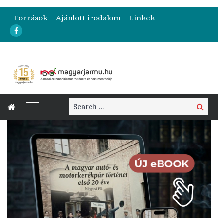
Források
Ajánlott irodalom
Linkek
Search
Search
for: