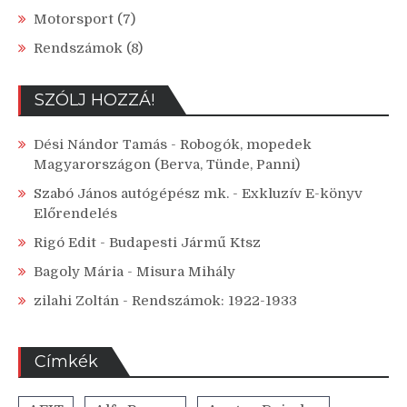
Motorsport
(7)
Rendszámok
(8)
SZÓLJ HOZZÁ!
Dési Nándor Tamás
-
Robogók, mopedek
Magyarországon (Berva, Tünde, Panni)
Szabó János autógépész mk.
-
Exkluzív E-könyv
Előrendelés
Rigó Edit
-
Budapesti Jármű Ktsz
Bagoly Mária
-
Misura Mihály
zilahi Zoltán
-
Rendszámok: 1922-1933
Címkék