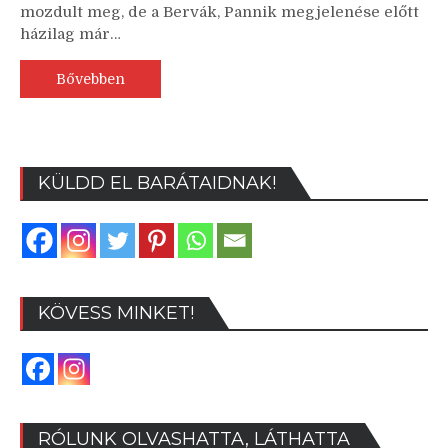
mozdult meg, de a Bervák, Pannik megjelenése előtt
házilag már…
Bővebben
KÜLDD EL BARÁTAIDNAK!
KÖVESS MINKET!
RÓLUNK OLVASHATTA, LÁTHATTA