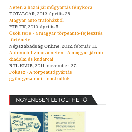
Neten a hazai járműgyártás fénykora
TOTALCAR
, 2012. április 28.
Magyar autó trafóházból
HIR TV
, 2012. április 5.
Ősök tere - a magyar törpeautó-fejlesztés
története
Népszabadság Online
, 2012. február 11.
Automobilizmus a neten - A magyar jármű
diadalai és kudarcai
RTL KLUB
, 2011. november 27.
Fókusz - A törpeautógyártás
gyöngyszemeit mustráltuk
INGYENESEN LETÖLTHETŐ