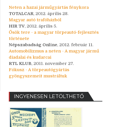
Neten a hazai járműgyártás fénykora
TOTALCAR
, 2012. április 28.
Magyar autó trafóházból
HIR TV
, 2012. április 5.
Ősök tere - a magyar törpeautó-fejlesztés
története
Népszabadság Online
, 2012. február 11.
Automobilizmus a neten - A magyar jármű
diadalai és kudarcai
RTL KLUB
, 2011. november 27.
Fókusz - A törpeautógyártás
gyöngyszemeit mustráltuk
INGYENESEN LETÖLTHETŐ