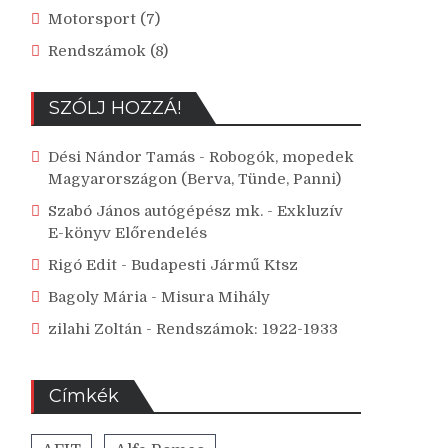
Motorsport
(7)
Rendszámok
(8)
SZÓLJ HOZZÁ!
Dési Nándor Tamás
-
Robogók, mopedek
Magyarországon (Berva, Tünde, Panni)
Szabó János autógépész mk.
-
Exkluzív
E-könyv Előrendelés
Rigó Edit
-
Budapesti Jármű Ktsz
Bagoly Mária
-
Misura Mihály
zilahi Zoltán
-
Rendszámok: 1922-1933
Címkék