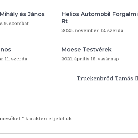
Mihály és János
Helios Automobil Forgalmi
Rt
s 9. szombat
2025. november 12. szerda
ános
Moese Testvérek
r 11. szerda
2021. április 18. vasárnap
Truckenbröd Tamás
ő mezőket
*
karakterrel jelöltük