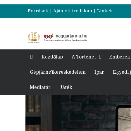
Források
Ajánlott irodalom
Linkek
Kezdőlap
A Történet
Emberek
Gépjárműkereskedelem
Ipar
Egyedi
Médiatár
Játék