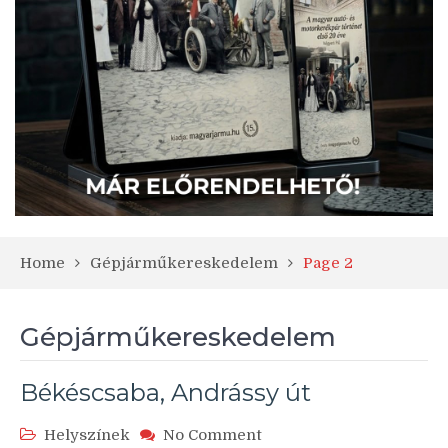
Home
Gépjárműkereskedelem
Page 2
Gépjárműkereskedelem
Békéscsaba, Andrássy út
on
Helyszínek
No Comment