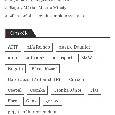
Bagoly Mária
-
Misura Mihály
zilahi Zoltán
-
Rendszámok: 1922-1933
Címkék
AFIT
Alfa Romeo
Austro-Daimler
autó
autóbusz
autósport
BMW
Bugatti
Bárdi József
Bárdi József Automobil Rt
Citroën
Csepel
Csonka
Csonka János
Fiat
Ford
Ganz
garage
gépjárműkereskedelem