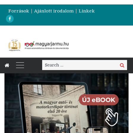
Források
Ajánlott irodalom
Linkek
Search
Search
for: