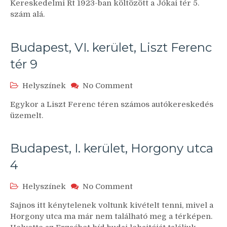
Kereskedelmi Rt 1923-ban költözött a Jókai tér 5.
kerület,
szám alá.
Jókai
tér
5
Budapest, VI. kerület, Liszt Ferenc
tér 9
on
Helyszínek
No Comment
Budapest,
Egykor a Liszt Ferenc téren számos autókereskedés
VI.
üzemelt.
kerület,
Liszt
Ferenc
Budapest, I. kerület, Horgony utca
tér
9
4
on
Helyszínek
No Comment
Budapest,
Sajnos itt kénytelenek voltunk kivételt tenni, mivel a
I.
Horgony utca ma már nem található meg a térképen.
kerület,