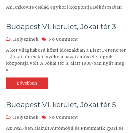
Békéscsaba,
Az Iczkovits család egykori központja Békéscsabán
Andrássy
út
Budapest VI. kerület, Jókai tér 3
on
Helyszínek
No Comment
Budapest
A két világháború közti időszakban a Liszt Ferenc tér
VI.
– Jókai tér és környéke a hazai autós élet egyik
kerület,
központja volt. A Jókai tér 3. alatt 1938-ban nyílt meg
Jókai
a…
tér
3
Bővebben
Budapest VI. kerület, Jókai tér 5
on
Helyszínek
No Comment
Budapest
Az 1921-ben alakult Automobil és Pneumatik Ipari és
VI.