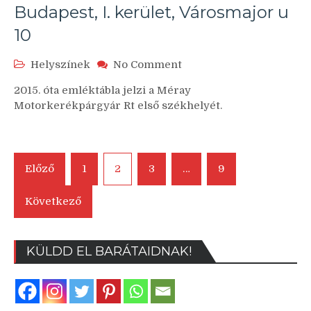
Budapest, I. kerület, Városmajor u
32
10
on
Helyszínek
No Comment
Budapest,
2015. óta emléktábla jelzi a Méray
I.
Motorkerékpárgyár Rt első székhelyét.
kerület,
Városmajor
u
10
Bejegyzés
Előző
1
2
3
…
9
navigáció
Következő
KÜLDD EL BARÁTAIDNAK!