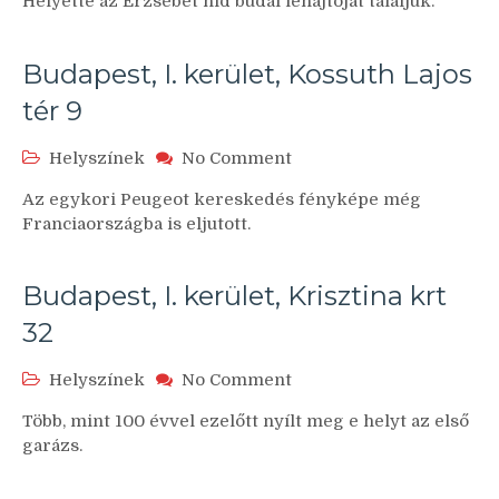
Helyette az Erzsébet híd budai lehajtóját találjuk.
Horgony
utca
4
Budapest, I. kerület, Kossuth Lajos
tér 9
on
Helyszínek
No Comment
Budapest,
Az egykori Peugeot kereskedés fényképe még
I.
Franciaországba is eljutott.
kerület,
Kossuth
Lajos
Budapest, I. kerület, Krisztina krt
tér
9
32
on
Helyszínek
No Comment
Budapest,
Több, mint 100 évvel ezelőtt nyílt meg e helyt az első
I.
garázs.
kerület,
Krisztina
krt