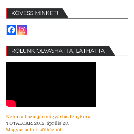
KÖVESS MINKET!
RÓLUNK OLVASHATTA, LÁTHATTA
Neten a hazai járműgyártás fénykora
TOTALCAR
, 2012. április 28.
Magyar autó trafóházból