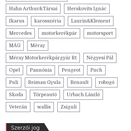
Hahn Arthur&Társai
Herskovits Ignác
Ikarus
karosszéria
Laurin&Klement
Mercedes
motorkerékpár
motorsport
MÁG
Méray
Méray Motorkerékpárgyár Rt
Négyesi Pál
Opel
Pannónia
Peugeot
Puch
Puli
Reiman Gyula
Renault
robogó
Skoda
Törpeautó
Urbach László
Veterán
wallis
Zsiguli
Szerzői jog