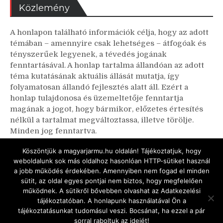
Közlemény
A honlapon található információk célja, hogy az adott
témában – amennyire csak lehetséges – átfogóak és
tényszerűek legyenek, a tévedés jogának
fenntartásával. A honlap tartalma állandóan az adott
téma kutatásának aktuális állását mutatja, így
folyamatosan állandó fejlesztés alatt áll. Ezért a
honlap tulajdonosa és üzemeltetője fenntartja
magának a jogot, hogy bármikor, előzetes értesítés
nélkül a tartalmat megváltoztassa, illetve törölje.
Minden jog fenntartva.
A honlapon található linkekhez tartozó weboldalakon
Köszöntjük a magyarjarmu.hu oldalán! Tájékoztatjuk, hogy
bemutatott információk az adott honlap és webhely
weboldalunk sok más oldalhoz hasonlóan HTTP-sütiket használ
tulajdonosának kizárólagos felelőssége.
a jobb működés érdekében. Amennyiben nem fogad el minden
sütit, az oldal egyes pontjai nem biztos, hogy megfelelően
működnek. A sütikről bővebben olvashat az Adatkezelési
tájékoztatóban. A honlapunk használatával Ön a
tájékoztatásunkat tudomásul veszi. Bocsánat, ha ezzel a pár
Copyright © Négyesi Pál és Hajdú Csaba,
sorral raboltuk az idejét!