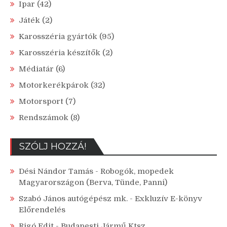
Ipar
(42)
Játék
(2)
Karosszéria gyártók
(95)
Karosszéria készítők
(2)
Médiatár
(6)
Motorkerékpárok
(32)
Motorsport
(7)
Rendszámok
(8)
SZÓLJ HOZZÁ!
Dési Nándor Tamás
-
Robogók, mopedek
Magyarországon (Berva, Tünde, Panni)
Szabó János autógépész mk.
-
Exkluzív E-könyv
Előrendelés
Rigó Edit
-
Budapesti Jármű Ktsz