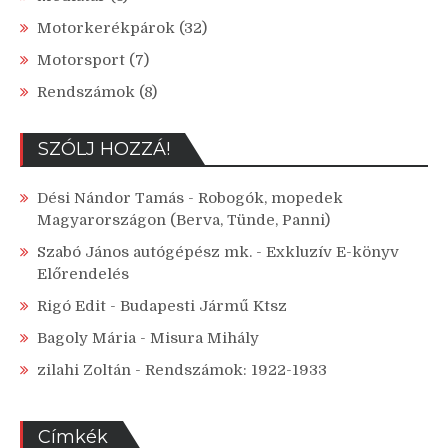
Motorkerékpárok
(32)
Motorsport
(7)
Rendszámok
(8)
SZÓLJ HOZZÁ!
Dési Nándor Tamás
-
Robogók, mopedek
Magyarországon (Berva, Tünde, Panni)
Szabó János autógépész mk.
-
Exkluzív E-könyv
Előrendelés
Rigó Edit
-
Budapesti Jármű Ktsz
Bagoly Mária
-
Misura Mihály
zilahi Zoltán
-
Rendszámok: 1922-1933
Címkék