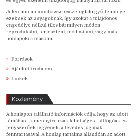
és egyéb szellemi tulajdonjog hatálya alá tartozik.
Jelen honlap mindössze összefoglaló gyűjteménye
ezeknek az anyagoknak, így azokat a tulajdonos
engedélye nélkül tilos bármilyen módon
reprodukálni, terjeszteni, módosítani, vagy más
honlapokra másolni.
Források
Ajánlott irodalom
Linkek
Közlemény
A honlapon található információk célja, hogy az adott
témában – amennyire csak lehetséges – átfogóak és
tényszerűek legyenek, a tévedés jogának
fenntartásával. A honlap tartalma állandóan az adott