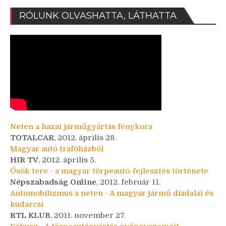
RÓLUNK OLVASHATTA, LÁTHATTA
Neten a hazai járműgyártás fénykora
TOTALCAR
, 2012. április 28.
Magyar autó trafóházból
HIR TV
, 2012. április 5.
Ősök tere - a magyar törpeautó-fejlesztés története
Népszabadság Online
, 2012. február 11.
Automobilizmus a neten - A magyar jármű diadalai és
kudarcai
RTL KLUB
, 2011. november 27.