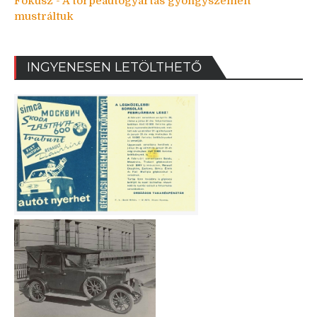
Fókusz - A törpeautógyártás gyöngyszemeit
mustráltuk
INGYENESEN LETÖLTHETŐ