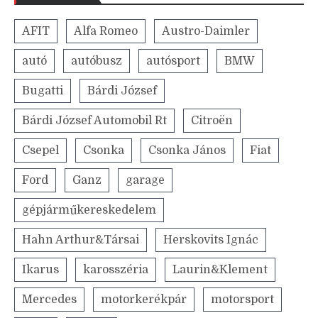
AFIT
Alfa Romeo
Austro-Daimler
autó
autóbusz
autósport
BMW
Bugatti
Bárdi József
Bárdi József Automobil Rt
Citroën
Csepel
Csonka
Csonka János
Fiat
Ford
Ganz
garage
gépjárműkereskedelem
Hahn Arthur&Társai
Herskovits Ignác
Ikarus
karosszéria
Laurin&Klement
Mercedes
motorkerékpár
motorsport