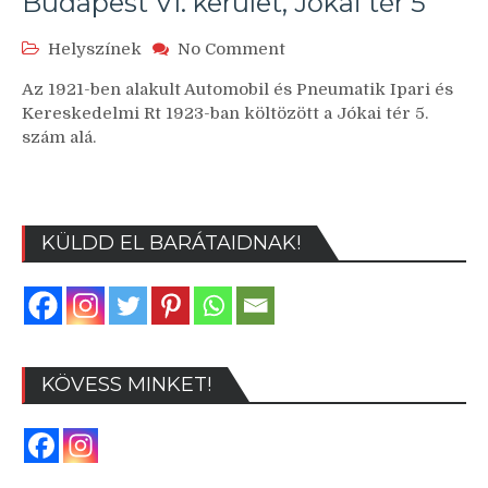
Budapest VI. kerület, Jókai tér 5
on
Helyszínek
No Comment
Budapest
Az 1921-ben alakult Automobil és Pneumatik Ipari és
VI.
Kereskedelmi Rt 1923-ban költözött a Jókai tér 5.
kerület,
szám alá.
Jókai
tér
5
KÜLDD EL BARÁTAIDNAK!
KÖVESS MINKET!