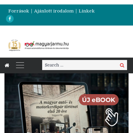
Források
Ajánlott irodalom
Linkek
Search
Search
for: