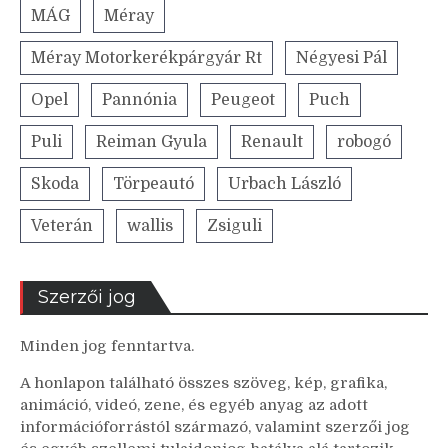
MÁG
Méray
Méray Motorkerékpárgyár Rt
Négyesi Pál
Opel
Pannónia
Peugeot
Puch
Puli
Reiman Gyula
Renault
robogó
Skoda
Törpeautó
Urbach László
Veterán
wallis
Zsiguli
Szerzői jog
Minden jog fenntartva.
A honlapon található összes szöveg, kép, grafika,
animáció, videó, zene, és egyéb anyag az adott
információforrástól származó, valamint szerzői jog