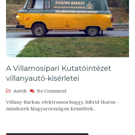
A Villamosipari Kutatóintézet
villanyautó-kísérletei
on
Autók
No Comment
A
Villany-Barkas, elektromos buggy, hibrid Ikarus –
Villamosipari
mindezek Magyarországon készültek..
Kutatóintézet
villanyautó-
kísérletei