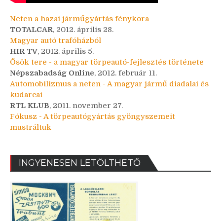
Neten a hazai járműgyártás fénykora
TOTALCAR
, 2012. április 28.
Magyar autó trafóházból
HIR TV
, 2012. április 5.
Ősök tere - a magyar törpeautó-fejlesztés története
Népszabadság Online
, 2012. február 11.
Automobilizmus a neten - A magyar jármű diadalai és
kudarcai
RTL KLUB
, 2011. november 27.
Fókusz - A törpeautógyártás gyöngyszemeit
mustráltuk
INGYENESEN LETÖLTHETŐ