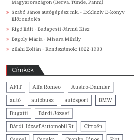
Magyarországon (Berva, Tünde, Panni)
Szabó János autógépész mk.
-
Exkluzív E-könyv
Előrendelés
Rigó Edit
-
Budapesti Jármű Ktsz
Bagoly Mária
-
Misura Mihály
zilahi Zoltán
-
Rendszámok: 1922-1933
Címkék
AFIT
Alfa Romeo
Austro-Daimler
autó
autóbusz
autósport
BMW
Bugatti
Bárdi József
Bárdi József Automobil Rt
Citroën
Csepel
Csonka
Csonka János
Fiat