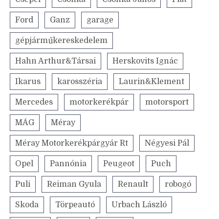
Ford
Ganz
garage
gépjárműkereskedelem
Hahn Arthur&Társai
Herskovits Ignác
Ikarus
karosszéria
Laurin&Klement
Mercedes
motorkerékpár
motorsport
MÁG
Méray
Méray Motorkerékpárgyár Rt
Négyesi Pál
Opel
Pannónia
Peugeot
Puch
Puli
Reiman Gyula
Renault
robogó
Skoda
Törpeautó
Urbach László