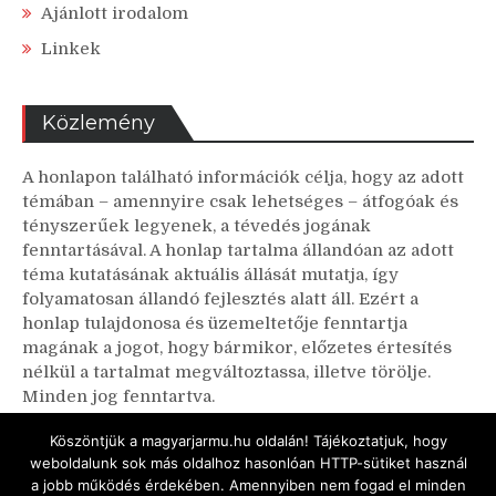
Ajánlott irodalom
Linkek
Közlemény
A honlapon található információk célja, hogy az adott
témában – amennyire csak lehetséges – átfogóak és
tényszerűek legyenek, a tévedés jogának
fenntartásával. A honlap tartalma állandóan az adott
téma kutatásának aktuális állását mutatja, így
folyamatosan állandó fejlesztés alatt áll. Ezért a
honlap tulajdonosa és üzemeltetője fenntartja
magának a jogot, hogy bármikor, előzetes értesítés
nélkül a tartalmat megváltoztassa, illetve törölje.
Minden jog fenntartva.
A honlapon található linkekhez tartozó weboldalakon
Köszöntjük a magyarjarmu.hu oldalán! Tájékoztatjuk, hogy
bemutatott információk az adott honlap és webhely
weboldalunk sok más oldalhoz hasonlóan HTTP-sütiket használ
a jobb működés érdekében. Amennyiben nem fogad el minden
tulajdonosának kizárólagos felelőssége.