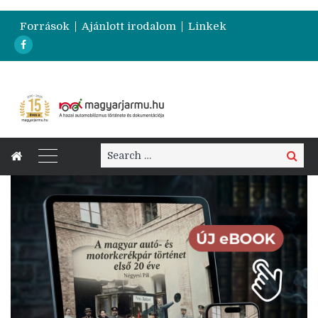
Források
Ajánlott irodalom
Linkek
Search
Search
for: