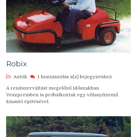
Robix
Robix
Autók
1 hozzászólás a(z)
bejegyzéshez
A rendszerváltást megelőző időszakban
Veszprémben is próbálkoztak egy villanyüzemű
kisautó építésével.