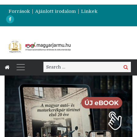
Források
Ajánlott irodalom
Linkek
Search
Search
for: