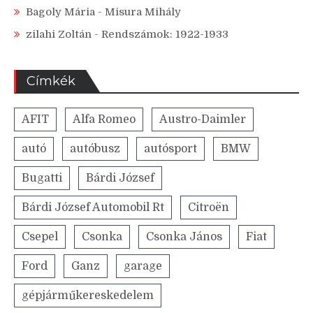
Bagoly Mária
-
Misura Mihály
zilahi Zoltán
-
Rendszámok: 1922-1933
Címkék
AFIT
Alfa Romeo
Austro-Daimler
autó
autóbusz
autósport
BMW
Bugatti
Bárdi József
Bárdi József Automobil Rt
Citroën
Csepel
Csonka
Csonka János
Fiat
Ford
Ganz
garage
gépjárműkereskedelem