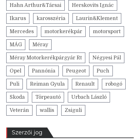
Hahn Arthur&Társai
Herskovits Ignác
Ikarus
karosszéria
Laurin&Klement
Mercedes
motorkerékpár
motorsport
MÁG
Méray
Méray Motorkerékpárgyár Rt
Négyesi Pál
Opel
Pannónia
Peugeot
Puch
Puli
Reiman Gyula
Renault
robogó
Skoda
Törpeautó
Urbach László
Veterán
wallis
Zsiguli
Szerzői jog