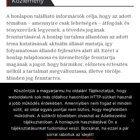
Közlemény
A honlapon található információk célja, hogy az adott
témában – amennyire csak lehetséges – átfogóak és
tényszerűek legyenek, a tévedés jogának
fenntartásával. A honlap tartalma állandóan az adott
téma kutatásának aktuális állását mutatja, így
folyamatosan állandó fejlesztés alatt áll. Ezért a
honlap tulajdonosa és üzemeltetője fenntartja
magának a jogot, hogy bármikor, előzetes értesítés
nélkül a tartalmat megváltoztassa, illetve törölje.
Minden jog fenntartva.
A honlapon található linkekhez tartozó weboldalakon
Köszöntjük a magyarjarmu.hu oldalán! Tájékoztatjuk, hogy
bemutatott információk az adott honlap és webhely
weboldalunk sok más oldalhoz hasonlóan HTTP-sütiket használ
a jobb működés érdekében. Amennyiben nem fogad el minden
tulajdonosának kizárólagos felelőssége.
sütit, az oldal egyes pontjai nem biztos, hogy megfelelően
működnek. A sütikről bővebben olvashat az Adatkezelési
tájékoztatóban. A honlapunk használatával Ön a
tájékoztatásunkat tudomásul veszi. Bocsánat, ha ezzel a pár
Copyright © Négyesi Pál és Hajdú Csaba,
sorral raboltuk az idejét!
Pragmamedia.