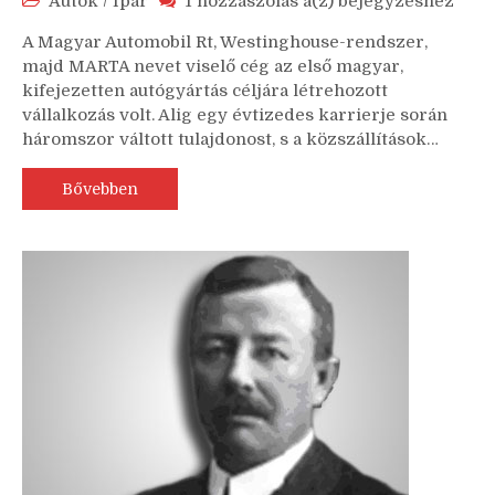
Autók
/
Ipar
1 hozzászólás a(z)
bejegyzéshez
Magyar
A Magyar Automobil Rt, Westinghouse-rendszer,
Automobil
majd MARTA nevet viselő cég az első magyar,
Részvénytársaság
kifejezetten autógyártás céljára létrehozott
Arad
vállalkozás volt. Alig egy évtizedes karrierje során
háromszor váltott tulajdonost, s a közszállítások…
Bővebben