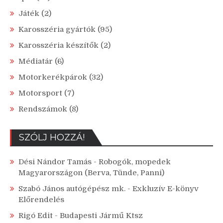
Játék
(2)
Karosszéria gyártók
(95)
Karosszéria készítők
(2)
Médiatár
(6)
Motorkerékpárok
(32)
Motorsport
(7)
Rendszámok
(8)
SZÓLJ HOZZÁ!
Dési Nándor Tamás
-
Robogók, mopedek
Magyarországon (Berva, Tünde, Panni)
Szabó János autógépész mk.
-
Exkluzív E-könyv
Előrendelés
Rigó Edit
-
Budapesti Jármű Ktsz