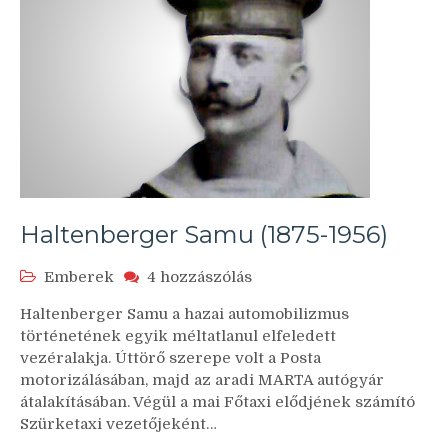
Haltenberger Samu (1875-1956)
Haltenberger
Emberek
4 hozzászólás
Samu
Haltenberger Samu a hazai automobilizmus
(1875-
történetének egyik méltatlanul elfeledett
1956)
vezéralakja. Úttörő szerepe volt a Posta
című
motorizálásában, majd az aradi MARTA autógyár
bejegyzéshez
átalakításában. Végül a mai Főtaxi elődjének számító
Szürketaxi vezetőjeként…