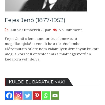
Fejes Jenő (1877-1952)
on
Autók
/
Emberek
/
Ipar
No Comment
Fejes
Fejes Jenő a lemezmotor és a lemezautó
Jenő
megalkotójaként vonult be a történelembe.
(1877-
Előremutató ötlete nem valamilyen ármányon bukott
1952)
meg: a korabeli öntéstechnika miatt egyszerűen
kudarcra volt ítélve.
KÜLDD EL BARÁTAIDNAK!