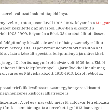
l szerelt változatának mintapéldánya.
nyével. A prototípuson kívül 1905-1906. folyamán a
Magyar
rabot készítettek az alvázból. 1907-ben elkészült a
ből 1908-1909. folyamán a Röck 38 darabot állított össze.
tó felépítmény készült, de azért néhány személyszállító-
porosz herceg által szponzorált nemzetközi túraúton két
ító alvázára készült speciális felépítményű járművekkel.
a egy 40 lóerős, nagyméretű alváz volt 1909-ben. Ebből
 teherszállító felépítménnyel. E járművekkel indult meg
lyváros és Plitvicka között. 1910-1913. között ebből az
postai triciklik leváltására szánt egyhengeres kisautó
 négyhengeres kiskocsi alkatrésze is.
liszenszét. A cél egy nagyobb méretű autógyár létrehozása
 tűnik – nem támogatta a terveket. Így 1913-ban véget