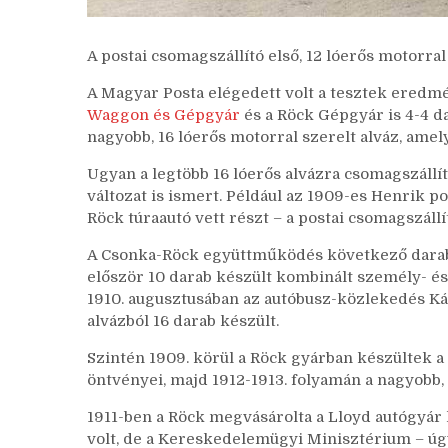
A postai csomagszállító első, 12 lóerős motorra
A Magyar Posta elégedett volt a tesztek eredmé
Waggon és Gépgyár
és a Röck Gépgyár is 4-4 da
nagyobb, 16 lóerős motorral szerelt alváz, amely
Ugyan a legtöbb 16 lóerős alvázra csomagszállí
változat is ismert. Például az 1909-es Henrik 
Röck túraautó vett részt – a postai csomagszáll
A Csonka-Röck együttműködés következő darabj
először 10 darab készült kombinált személy- és
1910. augusztusában az autóbusz-közlekedés Káro
alvázból 16 darab készült.
Szintén 1909. körül a Röck gyárban készültek a 
öntvényei, majd 1912-1913. folyamán a nagyobb,
1911-ben a Röck megvásárolta a Lloyd autógyár 
volt, de a Kereskedelemügyi Minisztérium – úgy