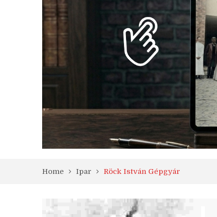
Home
Ipar
Röck István Gépgyár