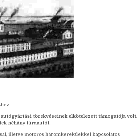
shez
autógyártási törekvéseinek elkötelezett támogatója volt.
tek néhány túraautót.
sal, illetve motoros háromkerekűekkel kapcsolatos