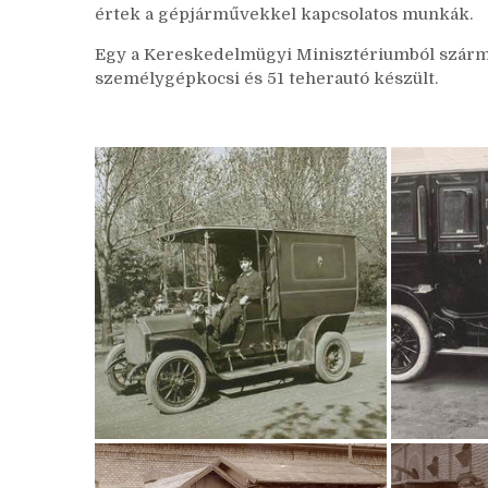
értek a gépjárművekkel kapcsolatos munkák.
Egy a Kereskedelmügyi Minisztériumból szárma
személygépkocsi és 51 teherautó készült.