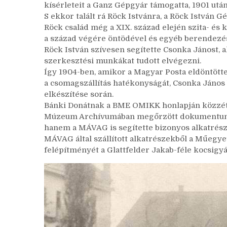
kísérleteit a Ganz Gépgyár támogatta, 1901 után 
S ekkor talált rá Röck Istvánra, a Röck István
Röck család még a XIX. század elején szita- és
a század végére öntödével és egyéb berendezések
Röck István szívesen segítette Csonka Jánost
szerkesztési munkákat tudott elvégezni.
Így 1904-ben, amikor a Magyar Posta eldöntötte
a csomagszállítás hatékonyságát, Csonka János 
elkészítése során.
Bánki Donátnak a BME OMIKK honlapján közzé
Múzeum Archívumában megőrzött dokumentumok
hanem a MÁVAG is segítette bizonyos alkatrésze
MÁVAG által szállított alkatrészekből a Műegy
felépítményét a Glattfelder Jakab-féle kocsigyár