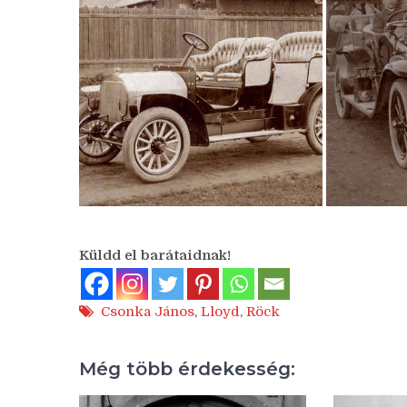
Küldd el barátaidnak!
Csonka János
,
Lloyd
,
Röck
Még több érdekesség: