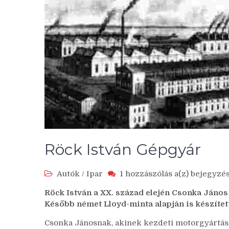
Röck István Gépgyár
Röck
Autók
/
Ipar
1 hozzászólás a(z)
bejegyzé
István
Röck István a XX. század elején Csonka János 
Gépgyár
Később német Lloyd-minta alapján is készítet
Csonka Jánosnak, akinek kezdeti motorgyártás