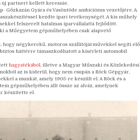
új partnert kellett keresnie.
 Gép- Gőzkazán Gyára és Vasöntöde ambíciózus vezetőjére. A
 kaszakészítéssel kezdte ipari tevékenységét. A kis műhely
kel felszerelt hatalmas iparvállalattá fejlődött.
, aki a Műegyetem gépműhelyében csak alapvető
, hogy négykerekű, motoros szállítójárművekkel segíti elő
biztos háttérre támaszkodhatott a kísérleti automobil
tett
hagyatékából
, illetve a Magyar Műszaki és Közlekedési
ból az is kiderül, hogy nem csupán a Röck Gépgyár,
kkel a munkát, amely 1905-re készült el. A Röck és a
etem gépműhelyében állt össze az alváz, amelynek
 készítette el.