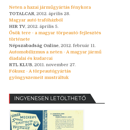
Neten a hazai járműgyártás fénykora
TOTALCAR
, 2012. április 28.
Magyar autó trafóházból
HIR TV
, 2012. április 5.
Ősök tere - a magyar törpeautó-fejlesztés
története
Népszabadság Online
, 2012. február 11.
Automobilizmus a neten - A magyar jármű
diadalai és kudarcai
RTL KLUB
, 2011. november 27.
Fókusz - A törpeautógyártás
gyöngyszemeit mustráltuk
INGYENESEN LETÖLTHETŐ