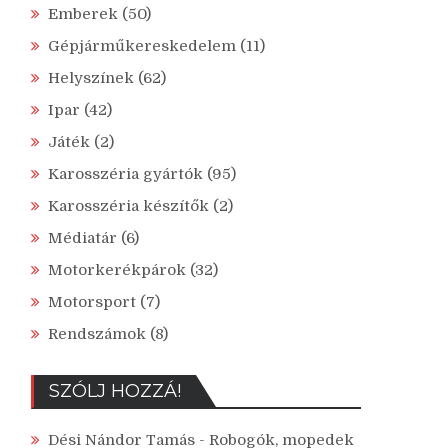
Emberek
(50)
Gépjárműkereskedelem
(11)
Helyszínek
(62)
Ipar
(42)
Játék
(2)
Karosszéria gyártók
(95)
Karosszéria készítők
(2)
Médiatár
(6)
Motorkerékpárok
(32)
Motorsport
(7)
Rendszámok
(8)
SZÓLJ HOZZÁ!
Dési Nándor Tamás
-
Robogók, mopedek